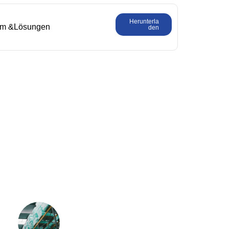
Herunterla
em &Lösungen
den