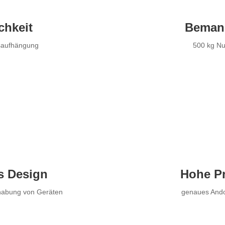
chkeit
Beman
nsaufhängung
500 kg Nut
es Design
Hohe Pr
dhabung von Geräten
genaues Andoc