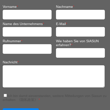
Rufnummer
*
Wie haben Sie von SIASUN
erfahren?
*
Nachricht
*
Ich bin damit einverstanden, weitere Mitteilungen von Siasun zu
erhalten.
《隐私政策》
*
China: +86 024 3116 7327
Thailand:+66(0)652398568
Thailand: +66(0)63 230 2960