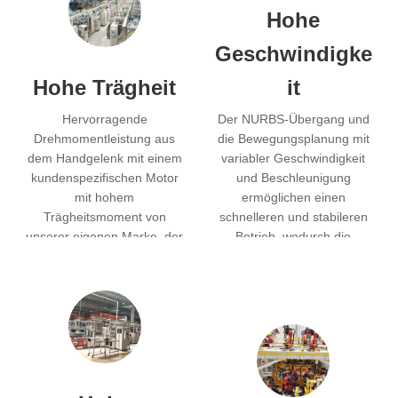
Hohe
Geschwindigke
Hohe Trägheit
it
Hervorragende
Der NURBS-Übergang und
Drehmomentleistung aus
die Bewegungsplanung mit
dem Handgelenk mit einem
variabler Geschwindigkeit
kundenspezifischen Motor
und Beschleunigung
mit hohem
ermöglichen einen
Trägheitsmoment von
schnelleren und stabileren
unserer eigenen Marke, der
Betrieb, wodurch die
das zulässige
Punktschweißzykluszeit um
Trägheitsmoment des
über 11% verbessert wird.
Endeffektors um 8% erhöht.