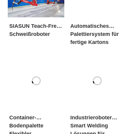
SIASUN Teach-Free-
Automatisches
Schweißroboter
Palettiersystem für
fertige Kartons
Container-
Industrieroboter
Bodenpalette
Smart Welding
Flexibler
Lösungen für
Schweissarbeitsplat
Schiffe
z