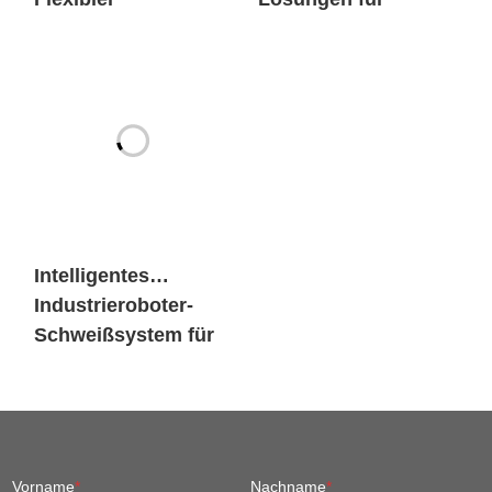
Intelligentes
Industrieroboter-
Schweißsystem für
den Maschinenbau
Vorname
*
Nachname
*
Name des Unternehmens
*
E-Mail
*
Rufnummer
*
Wie haben Sie von SIASUN
erfahren?
*