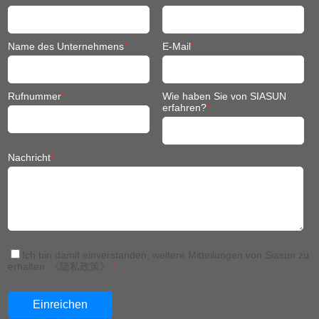
Nachricht
*
Ich bin damit einverstanden, weitere Mitteilungen von Siasun zu
erhalten.
《隐私政策》
*
China: +86 024 3116 7327
Thailand: +66(0)652398568
Thailand: +66(0)63 230 2960
Deutschland: +49 17641779681