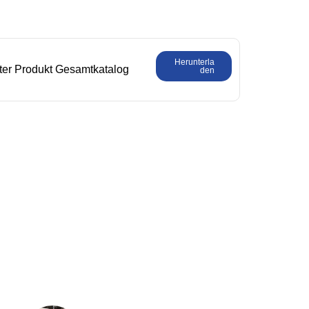
Herunterla
ter Produkt Gesamtkatalog
den