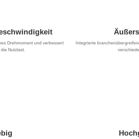
eschwindigkeit
Äußers
hohes Drehmoment und verbessert
Integrierte branchenübergreife
die Nutzlast.
verschied
ebig
Hochg