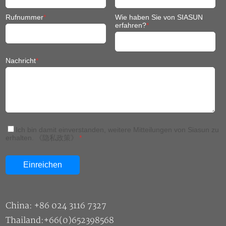
Rufnummer
*
Wie haben Sie von SIASUN
erfahren?
*
Nachricht
*
Ich bin damit einverstanden, weitere Mitteilungen von Siasun zu
erhalten.
《隐私政策》
*
China: +86 024 3116 7327
Thailand:+66(0)652398568