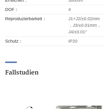
Erreichen：
500mm
DOF：
4
Reproduzierbarkeit：
J1+J2/±0.02mm
，J3/±0.01mm，
J4/±0.01°
Schutz：
IP20
Fallstudien