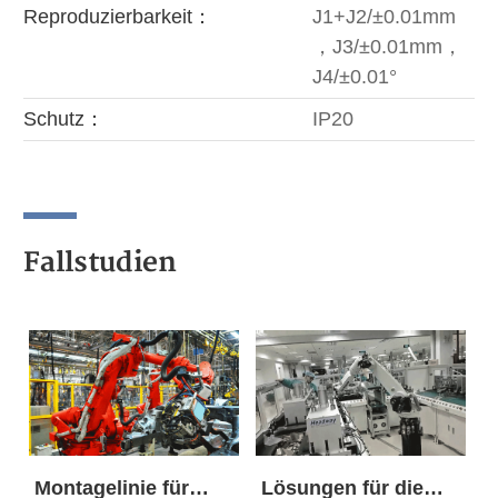
Reproduzierbarkeit：
J1+J2/±0.01mm
，J3/±0.01mm，
J4/±0.01°
Schutz：
IP20
Fallstudien
Montagelinie für
Lösungen für die