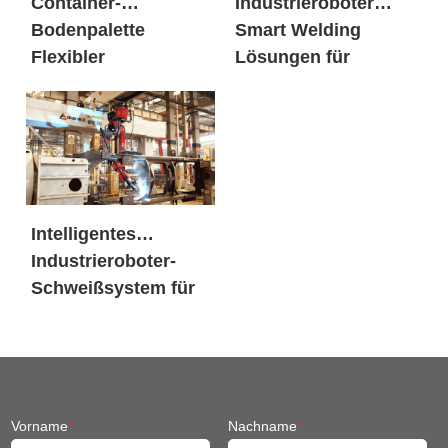
Container-
Industrieroboter
Bodenpalette
Smart Welding
Flexibler
Lösungen für
Schweissarbeitsplat
Schiffe
z
Intelligentes
Industrieroboter-
Schweißsystem für
den Maschinenbau
Vorname
*
Nachname
*