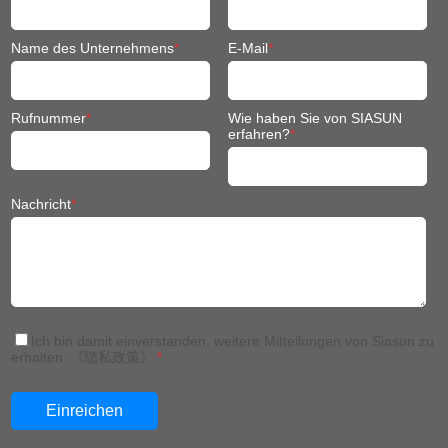
Name des Unternehmens
*
E-Mail
*
Rufnummer
*
Wie haben Sie von SIASUN
erfahren?
*
Nachricht
*
Ich bin damit einverstanden, weitere Mitteilungen von Siasun zu
erhalten.
《隐私政策》
*