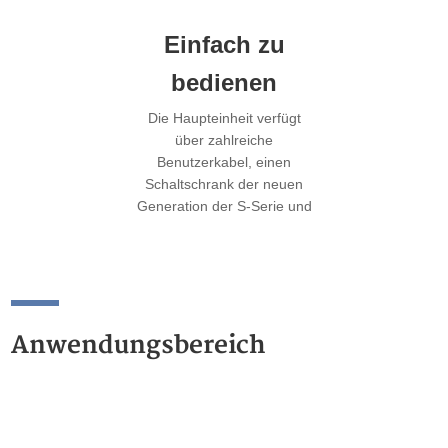
Einfach zu
bedienen
Die Haupteinheit verfügt
über zahlreiche
Benutzerkabel, einen
Schaltschrank der neuen
Generation der S-Serie und
unterstützt mehrere
Programmier- und
Lernmethoden, wodurch
mehr
Automatisierungsszenarien
Anwendungsbereich
bei gleichbleibenden
Gesamtkosten der
Maschine abgedeckt
werden.