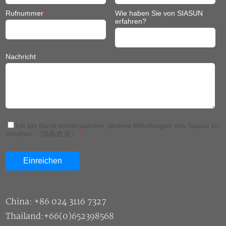
Rufnummer
*
Wie haben Sie von SIASUN
erfahren?
*
Nachricht
*
Ich bin damit einverstanden, weitere Mitteilungen von Siasun zu
erhalten.
《隐私政策》
*
China: +86 024 3116 7327
Thailand:+66(0)652398568