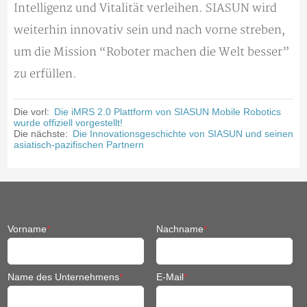
Intelligenz und Vitalität verleihen. SIASUN wird
weiterhin innovativ sein und nach vorne streben,
um die Mission “Roboter machen die Welt besser”
zu erfüllen.
Die vorl:
Die iMRS 2.0 Plattform von SIASUN Mobile Robotics
wurde offiziell vorgestellt!
Die nächste:
Die Innovationsgeschichte von SIASUN und seinen
asiatisch-pazifischen Partnern
Vorname
*
Nachname
*
Name des Unternehmens
*
E-Mail
*