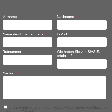
Vorname
*
Nachname
*
Name des Unternehmens
*
E-Mail
*
Rufnummer
*
Wie haben Sie von SIASUN
erfahren?
*
Nachricht
*
Ich bin damit einverstanden, weitere Mitteilungen von Siasun zu
erhalten.
《隐私政策》
*