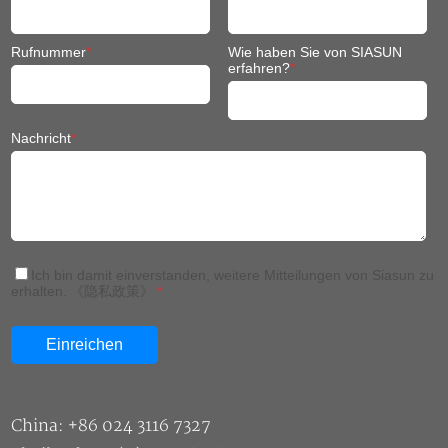
Rufnummer
*
Wie haben Sie von SIASUN
erfahren?
*
Nachricht
*
Ich bin damit einverstanden, weitere Mitteilungen von Siasun zu
erhalten.
《隐私政策》
*
China: +86 024 3116 7327