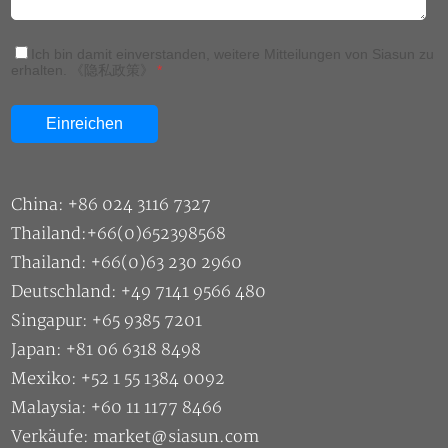
Ich bin damit einverstanden, weitere Mitteilungen von Siasun zu
erhalten.
《隐私政策》
*
China: +86 024 3116 7327
Thailand:+66(0)652398568
Thailand: +66(0)63 230 2960
Deutschland: +49 7141 9566 480
Singapur: +65 9385 7201
Japan: +81 06 6318 8498
Mexiko: +52 1 55 1384 0092
Malaysia: +60 11 1177 8466
Verkäufe: market@siasun.com